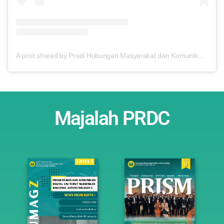
A post shared by Prodi Hubungan Masyarakat dan Komunikasi Digital (@humaskomdig_unj)
Majalah PRDC