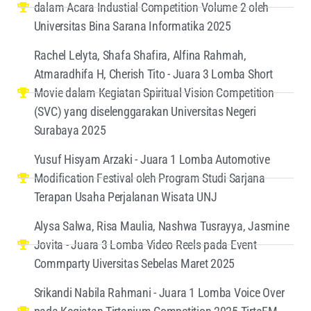
dalam Acara Industial Competition Volume 2 oleh
Universitas Bina Sarana Informatika 2025
Rachel Lelyta, Shafa Shafira, Alfina Rahmah,
Atmaradhifa H, Cherish Tito - Juara 3 Lomba Short
Movie dalam Kegiatan Spiritual Vision Competition
(SVC) yang diselenggarakan Universitas Negeri
Surabaya 2025
Yusuf Hisyam Arzaki - Juara 1 Lomba Automotive
Modification Festival oleh Program Studi Sarjana
Terapan Usaha Perjalanan Wisata UNJ
Alysa Salwa, Risa Maulia, Nashwa Tusrayya, Jasmine
Jovita - Juara 3 Lomba Video Reels pada Event
Commparty Uiversitas Sebelas Maret 2025
Srikandi Nabila Rahmani - Juara 1 Lomba Voice Over