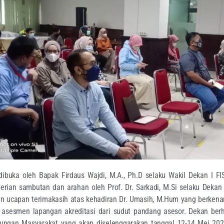
 dibuka oleh Bapak Firdaus Wajdi, M.A., Ph.D selaku Wakil Dekan I F
rian sambutan dan arahan oleh Prof. Dr. Sarkadi, M.Si selaku Deka
 ucapan terimakasih atas kehadiran Dr. Umasih, M.Hum yang berken
it asesmen lapangan akreditasi dari sudut pandang asesor. Dekan be
ungan Masyarakat yang akan diselenggarakan tanggal 12-14 Mei 202