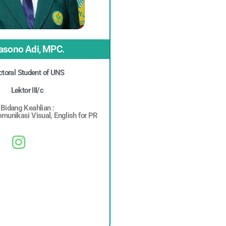
sono Adi, MPC.
toral Student of UNS
Lektor III/c
Bidang Keahlian :
omunikasi Visual, English for PR