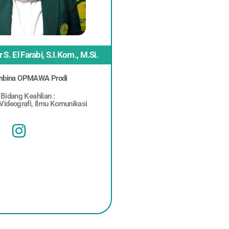
S. El Farabi, S.I.Kom., M.Si.
bina OPMAWA Prodi
Bidang Keahlian :
 Videografi, Ilmu Komunikasi