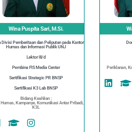
Wina Puspita Sari, M.Si.
Wa
 Divisi Pemberitaan dan Peliputan pada Kantor
Doc
Humas dan Informasi Publik UNJ
Lektor III/d
Pembina FIS Media Center
Periklanan, K
Sertifikasi Strategic PR BNSP
Sertifikasi K3 Lab BNSP
Bidang Keahlian :
 Humas, Kampanye, Komunikasi Antar Pribadi,
K3L