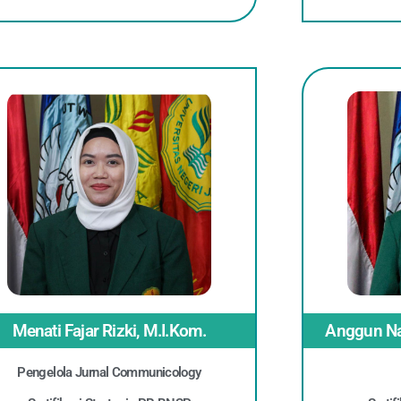
Menati Fajar Rizki, M.I.Kom.
Anggun Nad
Pengelola Jurnal Communicology