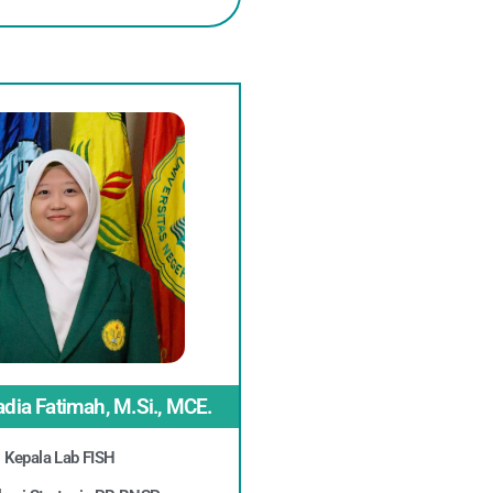
ia Fatimah, M.Si., MCE.
Kepala Lab FISH