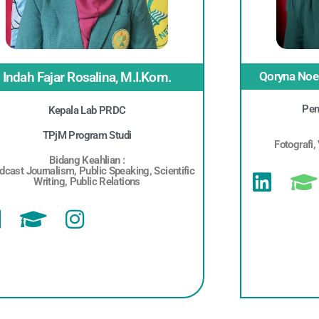
Indah Fajar Rosalina, M.I.Kom.
Qoryna Noer 
Pem
Kepala Lab PRDC
TPjM Program Studi
Fotografi,
Bidang Keahlian :
dcast Journalism, Public Speaking, Scientific
Writing, Public Relations