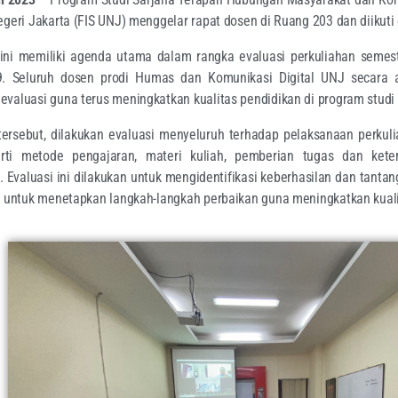
egeri Jakarta (FIS UNJ) menggelar rapat dosen di Ruang 203 dan diikuti 
ini memiliki agenda utama dalam rangka evaluasi perkuliahan semest
. Seluruh dosen prodi Humas dan Komunikasi Digital UNJ secara a
valuasi guna terus meningkatkan kualitas pendidikan di program studi i
tersebut, dilakukan evaluasi menyeluruh terhadap pelaksanaan perkul
erti metode pengajaran, materi kuliah, pemberian tugas dan ket
 Evaluasi ini dilakukan untuk mengidentifikasi keberhasilan dan tant
ta untuk menetapkan langkah-langkah perbaikan guna meningkatkan kual