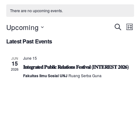
There are no upcoming events.
Upcoming
E
E
S
L
e
S
i
v
v
a
Latest Past Events
e
s
r
e
l
t
e
c
e
h
n
June 15
JUN
c
15
n
t
𝐈𝐧𝐭𝐞𝐠𝐫𝐚𝐭𝐞𝐝 𝐏𝐮𝐛𝐥𝐢𝐜 𝐑𝐞𝐥𝐚𝐭𝐢𝐨𝐧𝐬 𝐅𝐞𝐬𝐭𝐢𝐯𝐚𝐥 (𝐈𝐍𝐓𝐄𝐑𝐄𝐒𝐓 𝟐𝟎𝟐𝟔)
t
2026
d
t
Fakultas Ilmu Sosial UNJ
Ruang Serba Guna
a
V
t
s
i
e
.
S
e
e
w
s
a
N